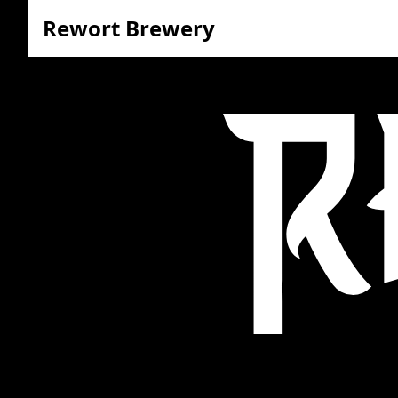
Rewort Brewery